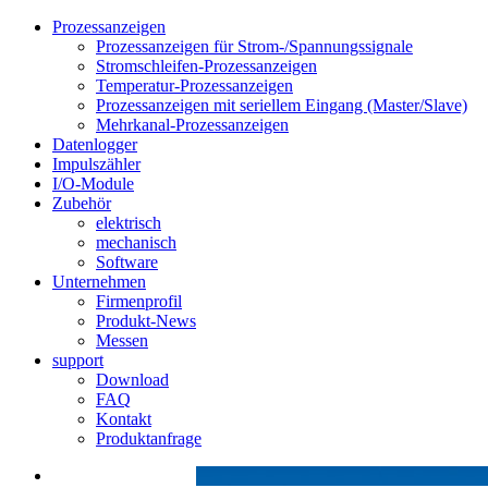
Prozessanzeigen
Prozessanzeigen für Strom-/Spannungssignale
Stromschleifen-Prozessanzeigen
Temperatur-Prozessanzeigen
Prozessanzeigen mit seriellem Eingang (Master/Slave)
Mehrkanal-Prozessanzeigen
Datenlogger
Impulszähler
I/O-Module
Zubehör
elektrisch
mechanisch
Software
Unternehmen
Firmenprofil
Produkt-News
Messen
support
Download
FAQ
Kontakt
Produktanfrage