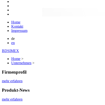
Home
Kontakt
Impressum
de
en
BDSIMEX
Home
>
Unternehmen
>
Firmenprofil
mehr erfahren
Produkt-News
mehr erfahren